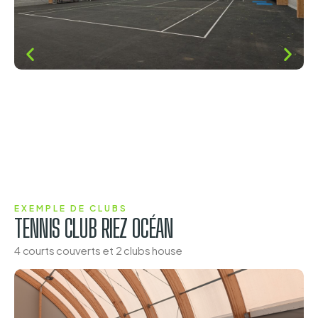
EXEMPLE DE CLUBS
TENNIS CLUB RIEZ OCÉAN
4 courts couverts et 2 clubs house